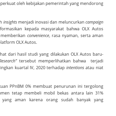
iperkuat oleh kebijakan pemerintah yang mendorong
ah
insights
menjadi inovasi dan meluncurkan
campaign
formasikan kepada masyarakat bahwa OLX Autos
sa memberikan
convenience
, rasa nyaman, serta aman
platform OLX Autos.
hat dari hasil studi yang dilakukan OLX Autos baru-
esearch”
tersebut memperlihatkan bahwa terjadi
ingkan kuartal IV, 2020 terhadap
intentions
atau niat
lakuan PPnBM 0% membuat penurunan ini tergolong
umen tetap membeli mobil bekas antara lain 31%
si yang aman karena orang sudah banyak yang