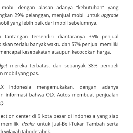
 mobil dengan alasan adanya “kebutuhan” yang
angkan 29% pelanggan, menjual mobil untuk
upgrade
bil yang lebih baik dari mobil sebelumnya.
 tantangan tersendiri diantaranya 36% penjual
kan terlalu banyak waktu dan 57% penjual memiliki
ak mencapai kesepakatan ataupun kecocokan harga.
dget
mereka terbatas, dan sebanyak 38% pembeli
 mobil yang pas.
X Indonesia mengemukakan, dengan adanya
n informasi bahwa OLX Autos membuat penjualan
g.
ection center di 9 kota besar di Indonesia yang siap
 memiliki
dealer
untuk Jual-Beli-Tukar Tambah serta
i wilayah Jabodetabek.