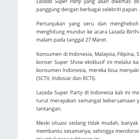
Lazada Super Party
yang akan dikemas de
panggung dengan berbagai selebriti papan a
Pertunjukan yang seru dan menghebo
menghitung mundur ke acara Lazada Birthd
malam pada tanggal 27 Maret.
Konsumen di Indonesia, Malaysia, Filipina,
konser Super Show eksklusif ini melalui kan
konsumen Indonesia, mereka bisa menyaksi
(SCTV, Indosiar dan RCTI).
Lazada Super Party di Indonesia kali ini
turut merayakan semangat kebersamaan y
tantangan.
Meski situasi sedang tidak mudah, bany
membantu sesamanya, sehingga mendorong
ini untuk para pahlawan ini.