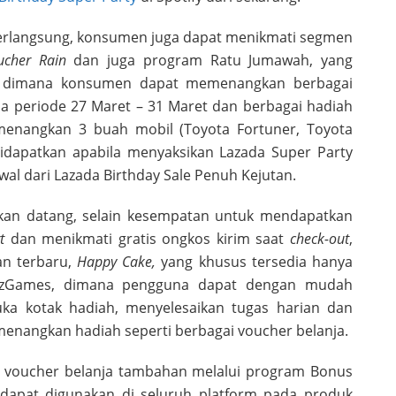
 berlangsung, konsumen juga dapat menikmati segmen
ucher Rain
dan juga program Ratu Jumawah, yang
 dimana konsumen dapat memenangkan berbagai
a periode 27 Maret – 31 Maret dan berbagai hadiah
emenangkan 3 buah mobil (Toyota Fortuner, Toyota
idapatkan apabila menyaksikan Lazada Super Party
 awal dari Lazada Birthday Sale Penuh Kejutan.
akan datang, selain kesempatan untuk mendapatkan
t
dan menikmati gratis ongkos kirim saat
check-out
,
n terbaru,
Happy Cake,
yang khusus tersedia hanya
LazGames, dimana pengguna dapat dengan mudah
 kotak hadiah, menyelesaikan tugas harian dan
nangkan hadiah seperti berbagai voucher belanja.
an voucher belanja tambahan melalui program Bonus
 dapat digunakan di seluruh platform pada produk