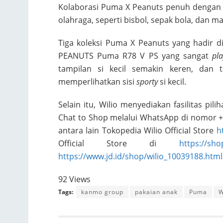
Kolaborasi Puma X Peanuts penuh dengan i
olahraga, seperti bisbol, sepak bola, dan ma
Tiga koleksi Puma X Peanuts yang hadir di
PEANUTS Puma R78 V PS yang sangat
pla
tampilan si kecil semakin keren, da
memperlihatkan sisi
sporty
si kecil.
Selain itu, Wilio menyediakan fasilitas pil
Chat to Shop melalui WhatsApp di nomor +
antara lain Tokopedia Wilio Official Store
h
Official Store di
https://shop
https://www.jd.id/shop/wilio_10039188.html
92 Views
Tags:
kanmo group
pakaian anak
Puma
W