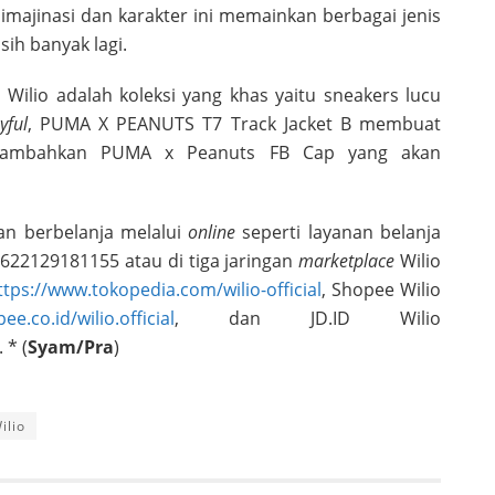
majinasi dan karakter ini memainkan berbagai jenis
sih banyak lagi.
 Wilio adalah koleksi yang khas yaitu sneakers lucu
yful
, PUMA X PEANUTS T7 Track Jacket B membuat
n tambahkan PUMA x Peanuts FB Cap yang akan
ihan berbelanja melalui
online
seperti layanan belanja
622129181155 atau di tiga jaringan
marketplace
Wilio
ttps://www.tokopedia.com/wilio-official
, Shopee Wilio
ee.co.id/wilio.official
, dan JD.ID Wilio
. * (
Syam/Pra
)
ilio