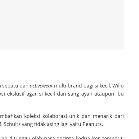
i sepatu dan
activewear
multi-brand bagi si kecil, Wilio
i ekslusif agar si kecil dan sang ayah ataupun ibu
mbahkan koleksi kolaborasi unik dan menarik dari
Schultz yang tidak asing lagi yaitu Peanuts.
elah ditunggu oleh para pecinta kedua
icon
tersebut.