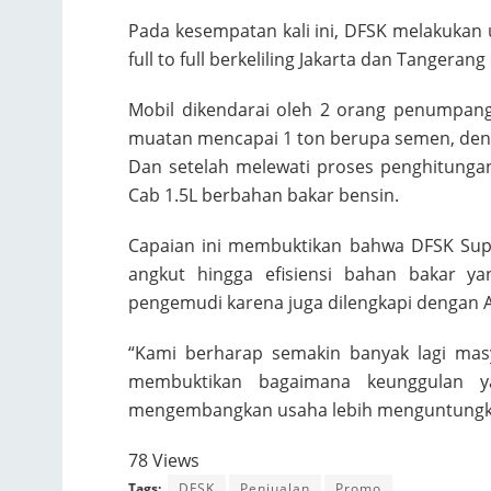
Pada kesempatan kali ini, DFSK melakukan 
full to full berkeliling Jakarta dan Tangeran
Mobil dikendarai oleh 2 orang penumpa
muatan mencapai 1 ton berupa semen, deng
Dan setelah melewati proses penghitung
Cab 1.5L berbahan bakar bensin.
Capaian ini membuktikan bahwa DFSK Supe
angkut hingga efisiensi bahan bakar y
pengemudi karena juga dilengkapi dengan 
“Kami berharap semakin banyak lagi mas
membuktikan bagaimana keunggulan y
mengembangkan usaha lebih menguntungkan
78 Views
Tags:
DFSK
Penjualan
Promo