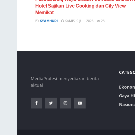
Hotel Sajikan Live Cooking dan City View
Memikat
BY
SYAMHUDI
KAMIS, 9 JULI 2026
23
CATEG
MediaProfesi menyediakan berita
aktual
Ekonom
Gaya H
Nasiona