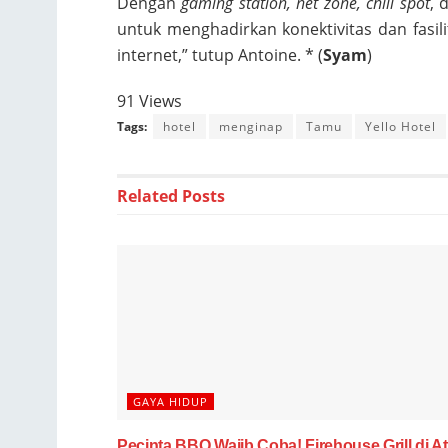
Dengan
gaming station, net zone, chill spot
, 
untuk menghadirkan konektivitas dan fasil
internet,” tutup Antoine. * (
Syam
)
91 Views
Tags:
hotel
menginap
Tamu
Yello Hotel
Related
Posts
GAYA HIDUP
Pecinta BBQ Wajib Coba! Firehouse Grill di At