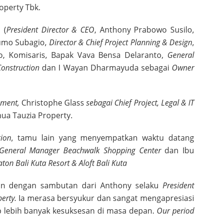
operty Tbk.
 (
President Director & CEO
, Anthony Prabowo Susilo,
sumo Subagio,
Director & Chief Project Planning & Design
,
yo, Komisaris, Bapak Vava Bensa Delaranto,
General
Construction
dan I Wayan Dharmayuda sebagai
Owner
ement,
Christophe Glass
sebagai Chief Project, Legal & IT
ua Tauzia Property.
gion
, tamu lain yang menyempatkan waktu datang
General Manager Beachwalk Shopping Center
dan Ibu
on Bali Kuta Resort & Aloft Bali Kuta
tkan dengan sambutan dari Anthony selaku
President
erty.
Ia merasa bersyukur dan sangat mengapresiasi
 lebih banyak kesuksesan di masa depan.
Our period