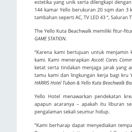
estetika yang unik serta dilengkapi deng
144 kamar Yello berukuran 20 sqm dan 3 k
tambahan seperti AC, TV LED 43 “, Saluran TV
The Yello Kuta Beachwalk memiliki fitur-fitu
GAME STATION
.
“Karena kami bertujuan untuk menjamin 
kami. Kami menerapkan
Ascott Care
s
Comm
ketat serta tindakan menjaga jarak yang
tamu kami dan lingkungan kerja bagi kru Y
HARRIS Hotel Tuban & Yello Kuta Beachwalk Bali
Yello Hotel menawarkan pendekatan kr
apapun acaranya – apakah itu liburan se
pengalaman sekali seumur hidup.
“Kami berharap dapat menyediakan tempa