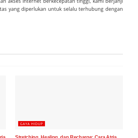
dan akses Internet berkecepatan tinggi, kami berjanji
itas yang diperlukan untuk selalu terhubung dengan
GAYA HIDUP
ria
Stretching, Healing, dan Recharge: Cara Atria