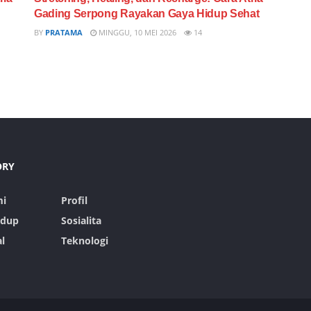
Gading Serpong Rayakan Gaya Hidup Sehat
BY
PRATAMA
MINGGU, 10 MEI 2026
14
ORY
i
Profil
idup
Sosialita
l
Teknologi