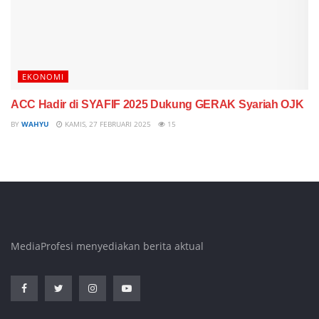
EKONOMI
ACC Hadir di SYAFIF 2025 Dukung GERAK Syariah OJK
BY
WAHYU
KAMIS, 27 FEBRUARI 2025
15
MediaProfesi menyediakan berita aktual