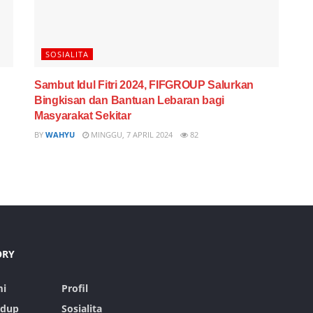
SOSIALITA
Sambut Idul Fitri 2024, FIFGROUP Salurkan
Bingkisan dan Bantuan Lebaran bagi
Masyarakat Sekitar
BY
WAHYU
MINGGU, 7 APRIL 2024
82
ORY
i
Profil
idup
Sosialita