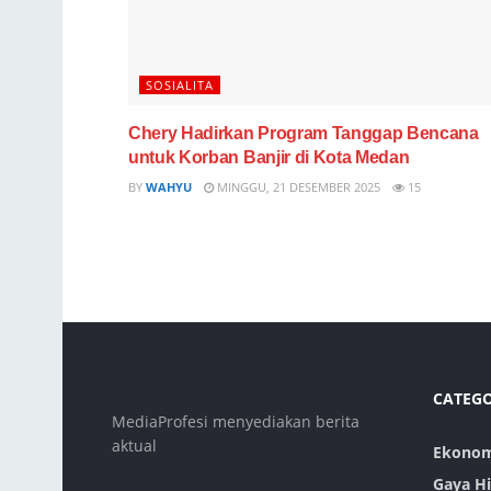
SOSIALITA
Chery Hadirkan Program Tanggap Bencana
untuk Korban Banjir di Kota Medan
BY
WAHYU
MINGGU, 21 DESEMBER 2025
15
CATEG
MediaProfesi menyediakan berita
aktual
Ekonom
Gaya H