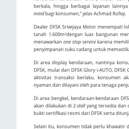
berkala, hingga berbagai layanan lainn
mind
bagi konsumen,” jelas Achmad Rofiqi.
Dealer DFSK Sriwijaya Motor menempati lok
tanah 1.600m
dengan luas bangunan men
2
menawarkan
one stop service
karena memilik
penyimpanan suku cadang untuk memastika
Di area display kendaraan, nantinya ko
DFSK, mulai dari DFSK Glory i-AUTO, DFSK 
aktivitas transaksi berlaku, konsumen 
nyaman dan dilayani oleh para tenaga penju
Di area bengkel, kendaraan-kendaraan DFS
akan dilakukan di 2
stall
yang tersedia dan 
bukti sertifikasi resmi dari DFSK serta dit
Selain itu, konsumen tidak perlu khawatir