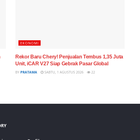
EKONOMI
n
Rekor Baru Chery! Penjualan Tembus 1,35 Juta
Unit, iCAR V27 Siap Gebrak Pasar Global
BY
PRATAMA
SABTU, 1 AGUSTUS 2026
22
ORY