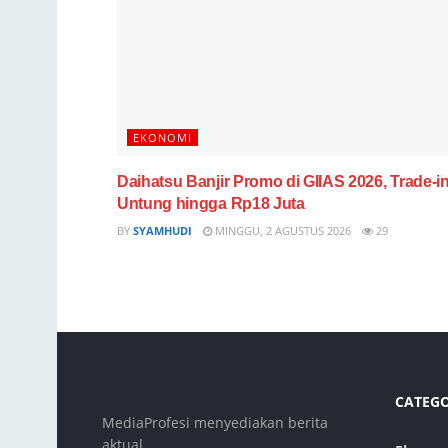
EKONOMI
Daihatsu Banjir Promo di GIIAS 2026, Trade-i
Untung hingga Rp18 Juta
BY
SYAMHUDI
MINGGU, 2 AGUSTUS 2026
29
CATEG
MediaProfesi menyediakan berita
aktual