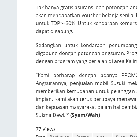
Tak hanya gratis asuransi dan potongan a
akan mendapatkan voucher belanja senilai 
untuk TDP>=30%. Untuk kendaraan komersi
dapat digabung.
Sedangkan untuk kendaraan penumpang, 
digabung dengan potongan angsuran. Progr
dengan program yang berjalan di area Kalim
“Kami berharap dengan adanya PR
Angsurannya, penjualan mobil Suzuki mel
memberikan kemudahan untuk pelanggan s
impian. Kami akan terus berupaya menaw
dan kepuasan masyarakat dalam hal pembiay
Sukma Dewi. *
(
Syam/Wah
)
77 Views
Tags:
Penjualan
Promo
suzuki
Suzuki Fin