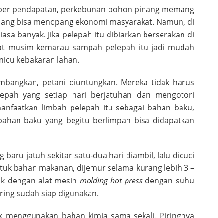
ber pendapatan, perkebunan pohon pinang memang
pinang bisa menopang ekonomi masyarakat. Namun, di
biasa banyak. Jika pelepah itu dibiarkan berserakan di
at musim kemarau sampah pelepah itu jadi mudah
micu kebakaran lahan.
kembangkan, petani diuntungkan. Mereka tidak harus
epah yang setiap hari berjatuhan dan mengotori
anfaatkan limbah pelepah itu sebagai bahan baku,
 bahan baku yang begitu berlimpah bisa didapatkan
aru jatuh sekitar satu-dua hari diambil, lalu dicuci
tuk bahan makanan, dijemur selama kurang lebih 3 –
tak dengan alat mesin
molding hot press
dengan suhu
iring sudah siap digunakan.
k menggunakan bahan kimia sama sekali. Piringnya