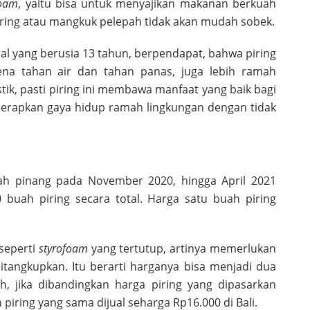
foam
, yaitu bisa untuk menyajikan makanan berkuah
piring atau mangkuk pelepah tidak akan mudah sobek.
nal yang berusia 13 tahun, berpendapat, bahwa piring
rena tahan air dan tahan panas, juga lebih ramah
stik, pasti piring ini membawa manfaat yang baik bagi
enerapkan gaya hidup ramah lingkungan dengan tidak
pah pinang pada November 2020, hingga April 2021
 buah piring secara total. Harga satu buah piring
 seperti
styrofoam
yang tertutup, artinya memerlukan
tangkupkan. Itu berarti harganya bisa menjadi dua
ah, jika dibandingkan harga piring yang dipasarkan
iring yang sama dijual seharga Rp16.000 di Bali.