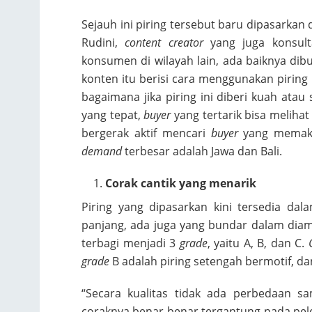
Sejauh ini piring tersebut baru dipasarkan 
Rudini,
content creator
yang juga konsu
konsumen di wilayah lain, ada baiknya dibu
konten itu berisi cara menggunakan pirin
bagaimana jika piring ini diberi kuah ata
yang tepat,
buyer
yang tertarik bisa melihat
bergerak aktif mencari
buyer
yang memakai
demand
terbesar adalah Jawa dan Bali.
Corak cantik yang menarik
Piring yang dipasarkan kini tersedia da
panjang, ada juga yang bundar dalam diame
terbagi menjadi 3
grade
, yaitu A, B, dan C.
grade
B adalah piring setengah bermotif, d
“Secara kualitas tidak ada perbedaan s
coraknya benar-benar tergantung pada pel