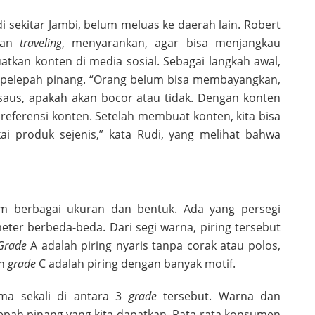
di sekitar Jambi, belum meluas ke daerah lain. Robert
ltan
traveling
, menyarankan, agar bisa menjangkau
atkan konten di media sosial. Sebagai langkah awal,
g pelepah pinang. “Orang belum bisa membayangkan,
u saus, apakah akan bocor atau tidak. Dengan konten
 referensi konten. Setelah membuat konten, kita bisa
 produk sejenis,” kata Rudi, yang melihat bahwa
lam berbagai ukuran dan bentuk. Ada yang persegi
ter berbeda-beda. Dari segi warna, piring tersebut
Grade
A adalah piring nyaris tanpa corak atau polos,
an
grade
C adalah piring dengan banyak motif.
ama sekali di antara 3
grade
tersebut. Warna dan
epah pinang yang kita dapatkan. Rata-rata konsumen