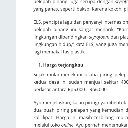
pelepah pinang juga serupa dengan
styro
yang panas, seperti bakso. Karena kokoh, 
ELS, pencipta lagu dan penyanyi internasio
pelepah pinang ini sangat menarik. “Ka
lingkungan dibandingkan
styrofoam
dan pla
lingkungan hidup,” kata ELS, yang juga m
lagi memakai tas plastik.
Harga terjangkau
Sejak mulai menekuni usaha piring pele
kedua desa ini sudah menjual sekitar 400
berkisar antara Rp5.000 – Rp6.000.
Ayu menjelaskan, kalau piringnya dibentuk
dua buah piring pelepah yang kemudian di
kali lipat. Harga ini masih terbilang mur
melalui toko
online
. Ayu pernah menemukan p