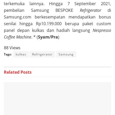
terkemuka lainnya. Hingga 7 September 2021,
pembelian Samsung BESPOKE
Refrigerator
di
Samsung.com berkesempatan mendapatkan bonus
senilai hingga Rp10.199.000 berupa paket custom
panel depan kulkas dan hadiah langsung
Nespresso
Coffee Machine
. * (
Syam/Pra
)
88 Views
Tags:
kulkas
Refrigerator
Samsung
Related
Posts