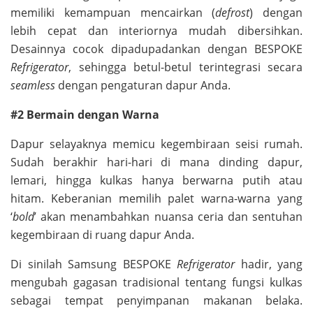
memiliki kemampuan mencairkan (
defrost
) dengan
lebih cepat dan interiornya mudah dibersihkan.
Desainnya cocok dipadupadankan dengan BESPOKE
Refrigerator
, sehingga betul-betul terintegrasi secara
seamless
dengan pengaturan dapur Anda.
#2 Bermain dengan Warna
Dapur selayaknya memicu kegembiraan seisi rumah.
Sudah berakhir hari-hari di mana dinding dapur,
lemari, hingga kulkas hanya berwarna putih atau
hitam. Keberanian memilih palet warna-warna yang
‘
bold
’ akan menambahkan nuansa ceria dan sentuhan
kegembiraan di ruang dapur Anda.
Di sinilah Samsung BESPOKE
Refrigerator
hadir, yang
mengubah gagasan tradisional tentang fungsi kulkas
sebagai tempat penyimpanan makanan belaka.