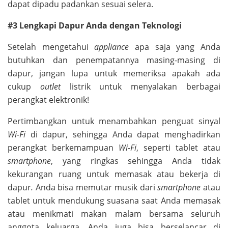
dapat dipadu padankan sesuai selera.
#3 Lengkapi Dapur Anda dengan Teknologi
Setelah mengetahui
appliance
apa saja yang Anda
butuhkan dan penempatannya masing-masing di
dapur, jangan lupa untuk memeriksa apakah ada
cukup
outlet
listrik untuk menyalakan berbagai
perangkat elektronik!
Pertimbangkan untuk menambahkan penguat sinyal
Wi-Fi
di dapur, sehingga Anda dapat menghadirkan
perangkat berkemampuan
Wi-Fi
, seperti tablet atau
smartphone
, yang ringkas sehingga Anda tidak
kekurangan ruang untuk memasak atau bekerja di
dapur
.
Anda bisa memutar musik dari
smartphone
atau
tablet untuk mendukung suasana saat Anda memasak
atau menikmati makan malam bersama seluruh
anggota keluarga. Anda juga bisa berselancar di