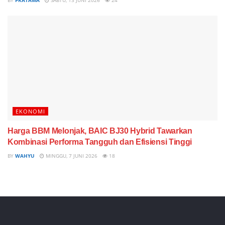
BY
PRATAMA
SABTU, 13 JUNI 2026
24
EKONOMI
Harga BBM Melonjak, BAIC BJ30 Hybrid Tawarkan
Kombinasi Performa Tangguh dan Efisiensi Tinggi
BY
WAHYU
MINGGU, 7 JUNI 2026
18