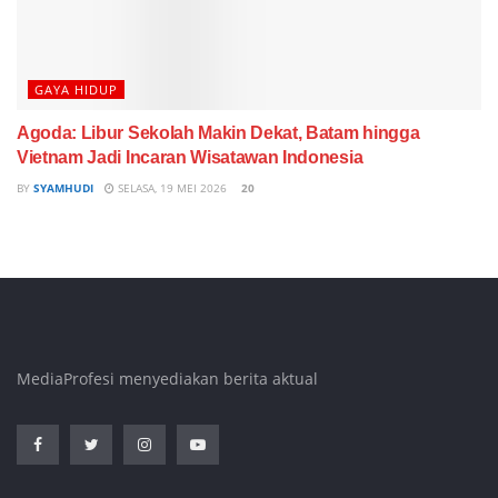
GAYA HIDUP
Agoda: Libur Sekolah Makin Dekat, Batam hingga
Vietnam Jadi Incaran Wisatawan Indonesia
BY
SYAMHUDI
SELASA, 19 MEI 2026
20
MediaProfesi menyediakan berita aktual