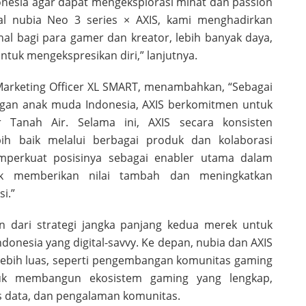
esia agar dapat mengeksplorasi minat dan passion
ial nubia Neo 3 series × AXIS, kami menghadirkan
al bagi para gamer dan kreator, lebih banyak daya,
ntuk mengekspresikan diri,” lanjutnya.
 Marketing Officer XL SMART, menambahkan, “Sebagai
ngan anak muda Indonesia, AXIS berkomitmen untuk
Tanah Air. Selama ini, AXIS secara konsisten
h baik melalui berbagai produk dan kolaborasi
memperkuat posisinya sebagai enabler utama dalam
uk memberikan nilai tambah dan meningkatkan
i.”
an dari strategi jangka panjang kedua merek untuk
nesia yang digital-savvy. Ke depan, nubia dan AXIS
 lebih luas, seperti pengembangan komunitas gaming
uk membangun ekosistem gaming yang lengkap,
 data, dan pengalaman komunitas.