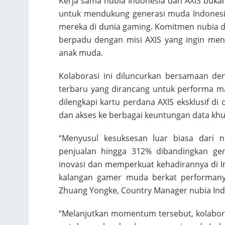
Kerja sama nubia Indonesia dan AXIS bukan
untuk mendukung generasi muda Indonesi
mereka di dunia gaming. Komitmen nubia 
berpadu dengan misi AXIS yang ingin men
anak muda.
Kolaborasi ini diluncurkan bersamaan de
terbaru yang dirancang untuk performa ma
dilengkapi kartu perdana AXIS eksklusif d
dan akses ke berbagai keuntungan data khus
“Menyusul kesuksesan luar biasa dari 
penjualan hingga 312% dibandingkan ge
inovasi dan memperkuat kehadirannya di Ind
kalangan gamer muda berkat performanya
Zhuang Yongke, Country Manager nubia Ind
“Melanjutkan momentum tersebut, kolabora