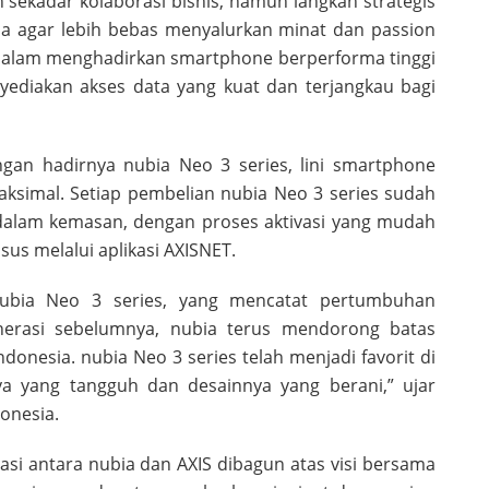
 sekadar kolaborasi bisnis, namun langkah strategis
a agar lebih bebas menyalurkan minat dan passion
dalam menghadirkan smartphone berperforma tinggi
yediakan akses data yang kuat dan terjangkau bagi
ngan hadirnya nubia Neo 3 series, lini smartphone
ksimal. Setiap pembelian nubia Neo 3 series sudah
i dalam kemasan, dengan proses aktivasi yang mudah
us melalui aplikasi AXISNET.
nubia Neo 3 series, yang mencatat pertumbuhan
nerasi sebelumnya, nubia terus mendorong batas
onesia. nubia Neo 3 series telah menjadi favorit di
 yang tangguh dan desainnya yang berani,” ujar
onesia.
si antara nubia dan AXIS dibagun atas visi bersama