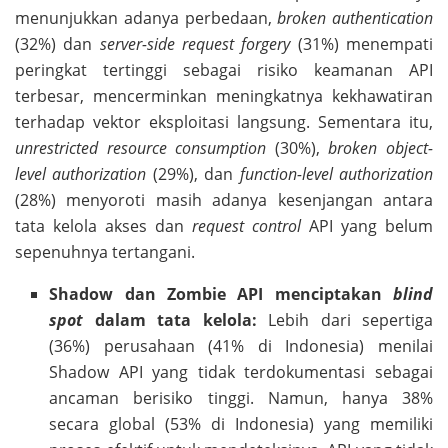
menunjukkan adanya perbedaan,
broken authentication
(32%) dan
server-side request forgery
(31%) menempati
peringkat tertinggi sebagai risiko keamanan API
terbesar, mencerminkan meningkatnya kekhawatiran
terhadap vektor eksploitasi langsung. Sementara itu,
unrestricted resource consumption
(30%),
broken object-
level authorization
(29%), dan
function-level authorization
(28%) menyoroti masih adanya kesenjangan antara
tata kelola akses dan
request control
API yang belum
sepenuhnya tertangani.
Shadow dan Zombie API menciptakan
blind
spot
dalam tata kelola:
Lebih dari sepertiga
(36%) perusahaan (41% di Indonesia) menilai
Shadow API yang tidak terdokumentasi sebagai
ancaman berisiko tinggi. Namun, hanya 38%
secara global (53% di Indonesia) yang memiliki