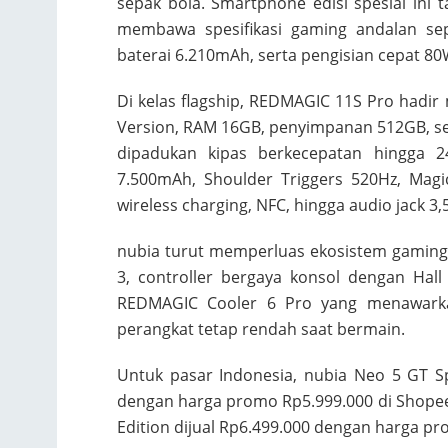
sepak bola. Smartphone edisi spesial ini
membawa spesifikasi gaming andalan sepe
baterai 6.210mAh, serta pengisian cepat 80
Di kelas flagship, REDMAGIC 11S Pro hadi
Version, RAM 16GB, penyimpanan 512GB, se
dipadukan kipas berkecepatan hingga 24
7.500mAh, Shoulder Triggers 520Hz, Magic
wireless charging, NFC, hingga audio jack 3
nubia turut memperluas ekosistem gamin
3, controller bergaya konsol dengan Hall 
REDMAGIC Cooler 6 Pro yang menawarka
perangkat tetap rendah saat bermain.
Untuk pasar Indonesia, nubia Neo 5 GT Sp
dengan harga promo Rp5.999.000 di Shopee
Edition dijual Rp6.499.000 dengan harga p