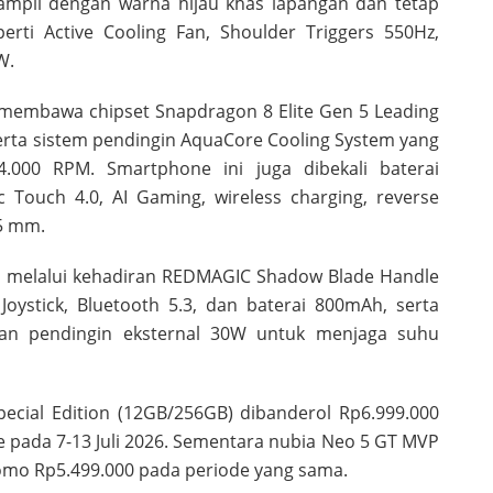
 tampil dengan warna hijau khas lapangan dan tetap
rti Active Cooling Fan, Shoulder Triggers 550Hz,
W.
r membawa chipset Snapdragon 8 Elite Gen 5 Leading
rta sistem pendingin AquaCore Cooling System yang
.000 RPM. Smartphone ini juga dibekali baterai
 Touch 4.0, AI Gaming, wireless charging, reverse
,5 mm.
g melalui kehadiran REDMAGIC Shadow Blade Handle
Joystick, Bluetooth 5.3, dan baterai 800mAh, serta
n pendingin eksternal 30W untuk menjaga suhu
ecial Edition (12GB/256GB) dibanderol Rp6.999.000
 pada 7-13 Juli 2026. Sementara nubia Neo 5 GT MVP
romo Rp5.499.000 pada periode yang sama.