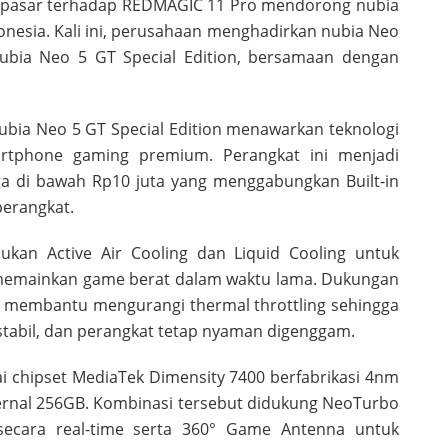
f pasar terhadap REDMAGIC 11 Pro mendorong nubia
nesia. Kali ini, perusahaan menghadirkan nubia Neo
nubia Neo 5 GT Special Edition, bersamaan dengan
ia Neo 5 GT Special Edition menawarkan teknologi
rtphone gaming premium. Perangkat ini menjadi
a di bawah Rp10 juta yang menggabungkan Built-in
perangkat.
kan Active Air Cooling dan Liquid Cooling untuk
t memainkan game berat dalam waktu lama. Dukungan
ga membantu mengurangi thermal throttling sehingga
 stabil, dan perangkat tetap nyaman digenggam.
ai chipset MediaTek Dimensity 7400 berfabrikasi 4nm
rnal 256GB. Kombinasi tersebut didukung NeoTurbo
ecara real-time serta 360° Game Antenna untuk