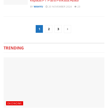
kepada PT Putra Perkasa Abadi
BY
WAHYU
20 NOVEMBER 2024
23
1
2
3
TRENDING
EKONOMI