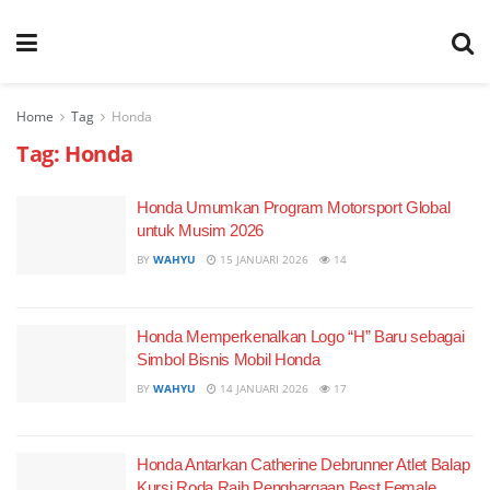
Home
Tag
Honda
Tag:
Honda
Honda Umumkan Program Motorsport Global
untuk Musim 2026
BY
WAHYU
15 JANUARI 2026
14
Honda Memperkenalkan Logo “H” Baru sebagai
Simbol Bisnis Mobil Honda
BY
WAHYU
14 JANUARI 2026
17
Honda Antarkan Catherine Debrunner Atlet Balap
Kursi Roda Raih Penghargaan Best Female