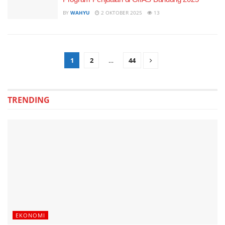
BY
WAHYU
2 OKTOBER 2025
13
1
2
…
44
TRENDING
EKONOMI