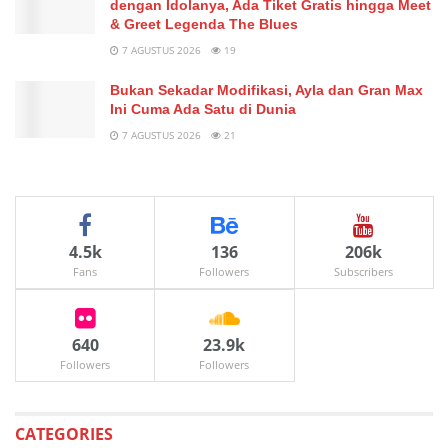
dengan Idolanya, Ada Tiket Gratis hingga Meet
& Greet Legenda The Blues
7 AGUSTUS 2026
19
Bukan Sekadar Modifikasi, Ayla dan Gran Max
Ini Cuma Ada Satu di Dunia
7 AGUSTUS 2026
21
4.5k
136
206k
Fans
Followers
Subscribers
640
23.9k
Followers
Followers
CATEGORIES