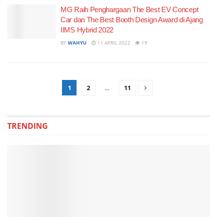
MG Raih Penghargaan The Best EV Concept
Car dan The Best Booth Design Award di Ajang
IIMS Hybrid 2022
BY
WAHYU
11 APRIL 2022
19
1
2
…
11
TRENDING