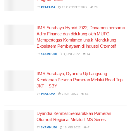
BY
PRATAMA
13 OKTOBER 2022
20
IIMS Surabaya Hybrid 2022, Danamon bersama
Adira Finance dan didukung oleh MUFG
Mempertegas Komitmen untuk Mendukung
Ekosistem Pembiayaan di Industri Otomotif
BY
SYAMHUDI
3 JUNI 2022
14
IIMS Surabaya, Dyandra Uji Langsung
Kendaraan Peserta Pameran Melalui Road Trip
JKT – SBY
BY
PRATAMA
2 JUNI 2022
56
Dyandra Kembali Semarakkan Pameran
Otomotif Regional Melalui IIMS Series
BY
SYAMHUDI
19 MEI 2022
41