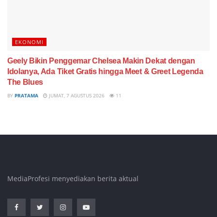
EKONOMI
Geely Bikin Penggemar Chelsea Makin Dekat dengan
Idolanya, Ada Tiket Gratis hingga Meet & Greet Legenda
The Blues
BY
PRATAMA
JUMAT, 7 AGUSTUS 2026
11
MediaProfesi menyediakan berita aktual