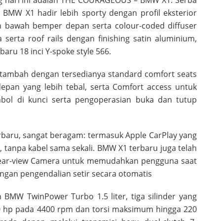
 BMW X1 hadir lebih sporty dengan profil eksterior
an bawah bemper depan serta colour-coded diffuser
serta roof rails dengan finishing satin aluminium,
aru 18 inci Y-spoke style 566.
rtambah dengan tersedianya standard comfort seats
pan yang lebih tebal, serta Comfort access untuk
ol di kunci serta pengoperasian buka dan tutup
erbaru, sangat beragam: termasuk Apple CarPlay yang
 tanpa kabel sama sekali. BMW X1 terbaru juga telah
 Rear-view Camera untuk memudahkan pengguna saat
dengan pengendalian setir secara otomatis
 BMW TwinPower Turbo 1.5 liter, tiga silinder yang
 hp pada 4400 rpm dan torsi maksimum hingga 220