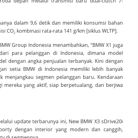
oda depan melalui transmisi baru dual-clutch 7-
hanya dalam 9,6 detik dan memiliki konsumsi bahan
isi CO
kombinasi rata-rata 141 g/km [siklus WLTP].
2
ns BMW Group Indonesia menambahkan, “BMW X1 juga
dari para pelanggan di Indonesia, dimana model
del dengan angka penjualan terbanyak. Kini dengan
an setia BMW di Indonesia memiliki lebih banyak
uk menjangkau segmen pelanggan baru. Kendaraan
i mereka yang aktif, siap berpetualang, dan berjiwa
lalui update terbarunya ini, New BMW X3 sDrive20i
porty dengan interior yang modern dan canggih,
rty di segmennya.