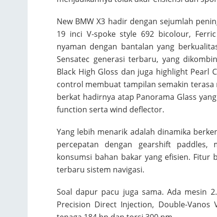
New BMW X3 hadir dengan sejumlah pening
19 inci V-spoke style 692 bicolour, Ferr
nyaman dengan bantalan yang berkualitas
Sensatec generasi terbaru, yang dikombin
Black High Gloss dan juga highlight Pearl
control membuat tampilan semakin terasa m
berkat hadirnya atap Panorama Glass yang 
function serta wind deflector.
Yang lebih menarik adalah dinamika berken
percepatan dengan gearshift paddles, 
konsumsi bahan bakar yang efisien. Fitur 
terbaru sistem navigasi.
Soal dapur pacu juga sama. Ada mesin 2.0
Precision Direct Injection, Double-Vanos
tenaga 184 hp dan torsi 300 nm.