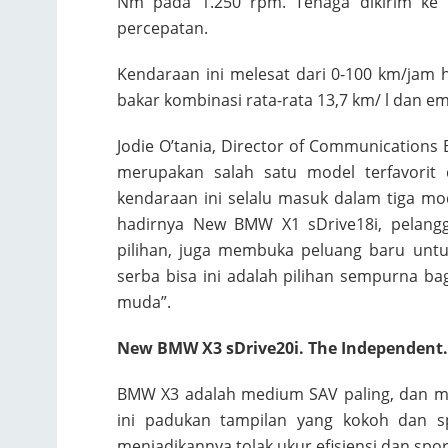
Nm pada 1.250 rpm. Tenaga dikirim ke r
percepatan.
Kendaraan ini melesat dari 0-100 km/jam 
bakar kombinasi rata-rata 13,7 km/ l dan em
Jodie O’tania, Director of Communicatio
merupakan salah satu model terfavorit 
kendaraan ini selalu masuk dalam tiga mo
hadirnya New BMW X1 sDrive18i, pelangg
pilihan, juga membuka peluang baru unt
serba bisa ini adalah pilihan sempurna bag
muda”.
New BMW X3 sDrive20i. The Independent.
BMW X3 adalah medium SAV paling, dan me
ini padukan tampilan yang kokoh dan s
menjadikannya tolak ukur efisiensi dan spo