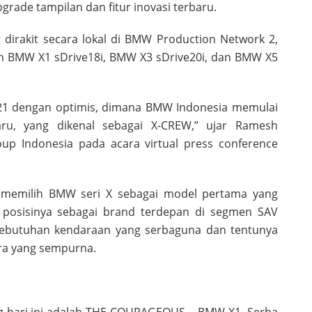
rade tampilan dan fitur inovasi terbaru.
dirakit secara lokal di BMW Production Network 2,
lah BMW X1 sDrive18i, BMW X3 sDrive20i, dan BMW X5
1 dengan optimis, dimana BMW Indonesia memulai
u, yang dikenal sebagai X-CREW,” ujar Ramesh
up Indonesia pada acara virtual press conference
memilih BMW seri X sebagai model pertama yang
 posisinya sebagai brand terdepan di segmen SAV
ebutuhan kendaraan yang serbaguna dan tentunya
ra yang sempurna.
g hari ini adalah THE COURAGEOUS – BMW X1. Serba