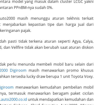
ementara model yang masuk dalam cluster LCGC yakni
 lantaran PPnBM-nya sudah 0%.
, Auto2000 masih menunggu aturan tekhnis terkait
t menjabarkan kepastian tipe dan harga jual dari
keringanan pajak.
udah pasti tidak terkena aturan seperti Agya, Calya,
rd, dan Vellfire tidak akan berubah saat aturan diskon
idak perlu menunda membeli mobil baru selain dari
2000 Digiroom
masih menawarkan promo khusus
hkan tersedia lucky draw berupa 1 unit Toyota Voxy.
igiroom
menawarkan kemudahan pembelian mobil
nya, termasuk menawarkan beragam paket cicilan
auto2000.co.id
untuk mendapatkan kemudahan dan