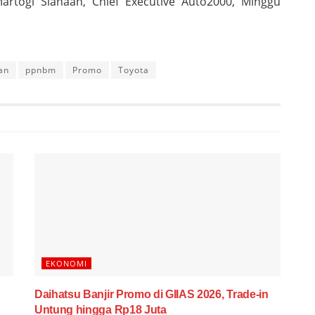
Martogi Siahaan, Chief Executive Auto2000, Minggu
an
ppnbm
Promo
Toyota
EKONOMI
Daihatsu Banjir Promo di GIIAS 2026, Trade-in
Untung hingga Rp18 Juta