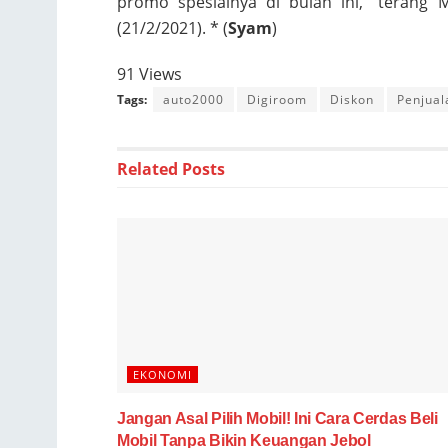
promo spesialnya di bulan ini,” terang 
(21/2/2021). * (
Syam
)
91 Views
Tags:
auto2000
Digiroom
Diskon
Penjual
Related
Posts
EKONOMI
Jangan Asal Pilih Mobil! Ini Cara Cerdas Beli
Mobil Tanpa Bikin Keuangan Jebol