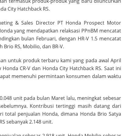
dan termasuk produk-produk yang baru diluncurkan
da City Hatchback RS.
rketing & Sales Director PT Honda Prospect Motor
 Honda yang mendapatkan relaksasi PPnBM mencatat
ndingkan bulan Februari, dengan HR-V 1.5 mencatat
h Brio RS, Mobilio, dan BR-V.
an untuk produk terbaru kami yang pada awal April
w Honda CR-V dan Honda City Hatchback RS. Saat ini
 dapat memenuhi permintaan konsumen dalam waktu
0.048 unit pada bulan Maret lalu, meningkat sebesar
ebelumnya. Kontribusi tertinggi masih datang dari
 total penjualan Honda, dimana Honda Brio Satya
RS sebanyak 2.148 unit.
enjualan sebesar 2.918 unit, Honda Mobilio sebesar