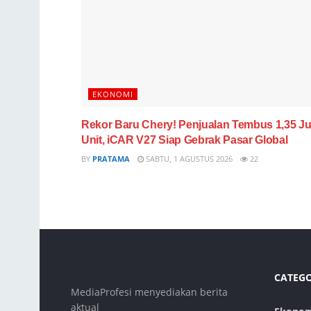
EKONOMI
Rekor Baru Chery! Penjualan Tembus 1,35 Ju
Unit, iCAR V27 Siap Gebrak Pasar Global
BY
PRATAMA
SABTU, 1 AGUSTUS 2026
22
CATEG
MediaProfesi menyediakan berita
aktual