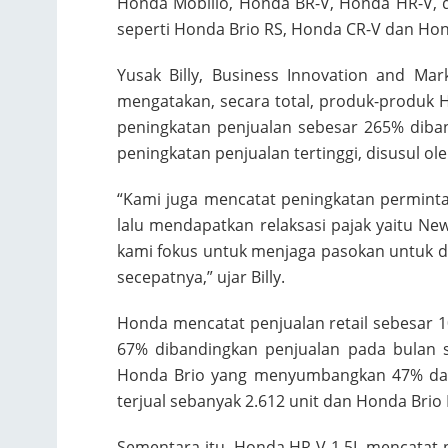
Honda Mobilio, Honda BR-V, Honda HR-V, 
seperti Honda Brio RS, Honda CR-V dan Hon
Yusak Billy, Business Innovation and Ma
mengatakan, secara total, produk-produk
peningkatan penjualan sebesar 265% diba
peningkatan penjualan tertinggi, disusul ole
“Kami juga mencatat peningkatan perminta
lalu mendapatkan relaksasi pajak yaitu Ne
kami fokus untuk menjaga pasokan untuk
secepatnya,” ujar Billy.
Honda mencatat penjualan retail sebesar 1
67% dibandingkan penjualan pada bulan s
Honda Brio yang menyumbangkan 47% dari
terjual sebanyak 2.612 unit dan Honda Brio 
Sementara itu, Honda HR-V 1.5L mencatat p