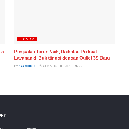
EKONOMI
ta
Penjualan Terus Naik, Daihatsu Perkuat
Layanan di Bukittinggi dengan Outlet 3S Baru
BY
SYAMHUDI
KAMIS, 16 JULI 2026
25
ORY