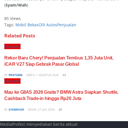
(
Syam/Wah
)
85 Views
Tags:
Mobil Bekas
OlX Autos
Penjualan
Related
Posts
Ekonomi
Rekor Baru Chery! Penjualan Tembus 1,35 Juta Unit,
iCAR V27 Siap Gebrak Pasar Global
BY
PRATAMA
SABTU, 1 AGUSTUS 2026
23
Ekonomi
Mau ke GIIAS 2026 Gratis? BMW Astra Siapkan Shuttle,
Cashback Trade-in hingga Rp20 Juta
BY
SYAMHUDI
SENIN, 27 JULI 2026
28
MediaProfesi menyediakan berita aktual