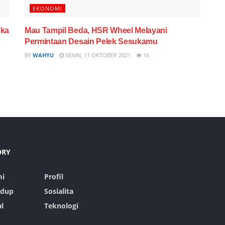
EKONOMI
uka
Mau Tampil Beda, HSR Wheel Melayani
Permintaan Desain Pelek Sesukamu
BY
WAHYU
SENIN, 11 OKTOBER 2021
16
ORY
i
Profil
idup
Sosialita
l
Teknologi