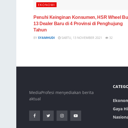
EKONOMI
Penuhi Keinginan Konsumen, HSR Wheel B
13 Dealer Baru di 4 Provinsi di Penghujung
Tahun
BY
SYAMHUDI
SABTU, 13 NOVEMBER 2021
32
CATEG
MediaProfesi menyediakan berita
aktual
Ekonom
Gaya H
Nasiona