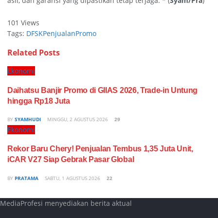
asli, dan garansi yang dipastikan tetap terjaga. * (
Syam/Pra
)
101 Views
Tags:
DFSK
Penjualan
Promo
Related
Posts
Ekonomi
Daihatsu Banjir Promo di GIIAS 2026, Trade-in Untung
hingga Rp18 Juta
BY
SYAMHUDI
MINGGU, 2 AGUSTUS 2026
29
Ekonomi
Rekor Baru Chery! Penjualan Tembus 1,35 Juta Unit,
iCAR V27 Siap Gebrak Pasar Global
BY
PRATAMA
SABTU, 1 AGUSTUS 2026
22
MediaProfesi menyediakan berita aktual