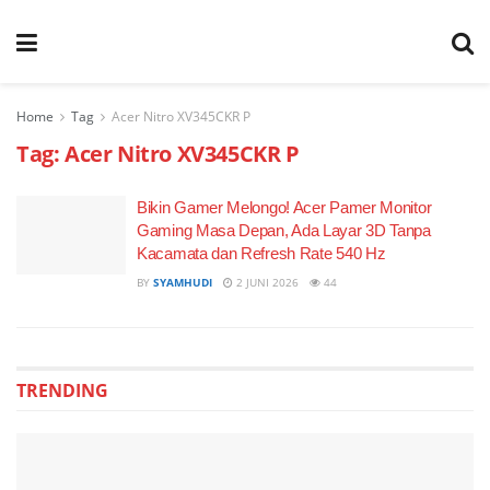
Home
Tag
Acer Nitro XV345CKR P
Tag:
Acer Nitro XV345CKR P
Bikin Gamer Melongo! Acer Pamer Monitor
Gaming Masa Depan, Ada Layar 3D Tanpa
Kacamata dan Refresh Rate 540 Hz
BY
SYAMHUDI
2 JUNI 2026
44
TRENDING