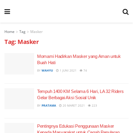
Home
Tag
Masker
Tag:
Masker
Momami Hadirkan Masker yang Aman untuk
Buah Hati
BY
WAHYU
1 JUNI 2021
74
Tempuh 1400 KM Selama 6 Hari, LA 32 Riders
Gelar Berbagai Aksi Sosial Unik
BY
PRATAMA
20 MARET 2021
223
Pentingnya Edukasi Penggunaan Masker
Kepada Masyarakat untuk Cegah Penularan