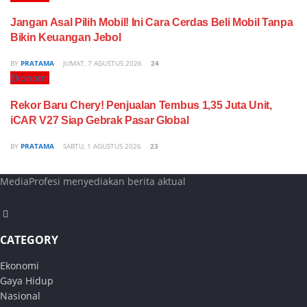
Jangan Asal Pilih Mobil! Ini Cara Cerdas Beli Mobil Tanpa
Bikin Keuangan Jebol
BY
PRATAMA
JUMAT, 7 AGUSTUS 2026
24
Ekonomi
Rekor Baru Chery! Penjualan Tembus 1,35 Juta Unit,
iCAR V27 Siap Gebrak Pasar Global
BY
PRATAMA
SABTU, 1 AGUSTUS 2026
23
MediaProfesi menyediakan berita aktual
CATEGORY
Ekonomi
Gaya Hidup
Nasional