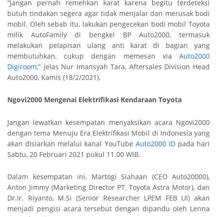
“Jangan pernah remehkan karat karena begitu terdeteksi
butuh tindakan segera agar tidak menjalar dan merusak bodi
mobil. Oleh sebab itu, lakukan pengecekan bodi mobil Toyota
milik AutoFamily di bengkel BP Auto2000, termasuk
melakukan pelapisan ulang anti karat di bagian yang
membutuhkan, cukup dengan memesan via
Auto2000
Digiroom
,” jelas Nur Imansyah Tara, Aftersales Division Head
Auto2000, Kamis (18/2/2021).
Ngovi2000 Mengenai Elektrifikasi Kendaraan Toyota
Jangan lewatkan kesempatan menyaksikan acara Ngovi2000
dengan tema Menuju Era Elektrifikasi Mobil di Indonesia yang
akan disiarkan melalui kanal YouTube
Auto2000 ID
pada hari
Sabtu, 20 Februari 2021 pukul 11.00 WIB.
Dalam kesempatan ini, Martogi Siahaan (CEO Auto20000),
Anton Jimmy (Marketing Director PT. Toyota Astra Motor), dan
Dr.Ir. Riyanto, M.Si (Senior Researcher LPEM FEB UI) akan
menjadi pengisi acara tersebut dengan dipandu oleh Lenna