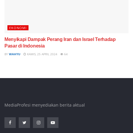
EKONOMI
Menyikapi Dampak Perang Iran dan Israel Terhadap
Pasar di Indonesia
BY
WAHYU
KAMIS, 25 APRIL 2024
64
MediaProfesi menyediakan berita aktual